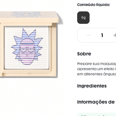
Conteúdo líquido:
9g
Sobre
Prepare sua maquiag
apresenta um efeito 
em diferentes ângul
Ingredientes
INGREDIENTS: TALC, PO
TETRAISOSTEARATE, ZIN
Informações de 
GLYCOL, PHENOXYETHAN