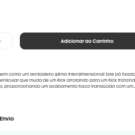
Adicionar ao Carrinho
em como um verdadeiro gênio interdimensional! Este pó fixado
lenticular que muda de um Rick arrotando para um Rick franzind
os, proporcionando um acabamento fosco translúcido com um..
LYMETHYL METHACRYLATE, MICA, SILICA, DIMETHICONE, PENTAERYTHRITY
C STEARATE, CETEARYL ETHYLHEXANOATE, ZEA MAYS (CORN) STARCH, CAPR
Envio
OL, ETHYLHEXYLGLYCERIN, TOCOPHERYL ACETATE, TRIETHOXYCAPRYLYLSI