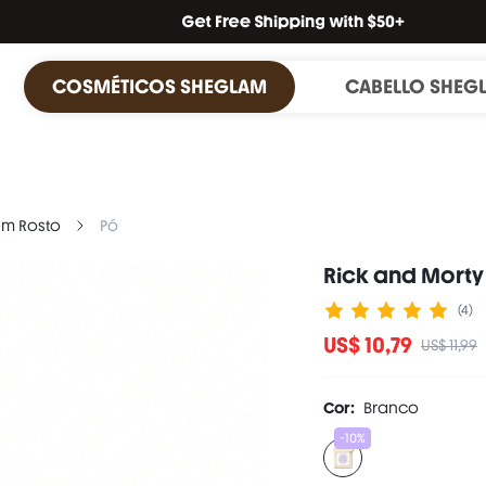
COSMÉTICOS SHEGLAM
CABELLO SHEG
m Rosto
Pó
Rick and Morty
(4)
US$ 10,79
US$ 11,99
Cor:
Branco
-10%