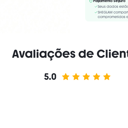
Pagamento Seguro
Seus dados estã
SHEGLAM compart
comprometidos e
Avaliações de Clien
5.0