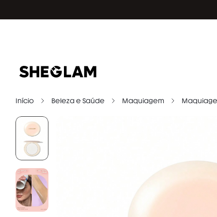
Início
Beleza e Saúde
Maquiagem
Maquiage