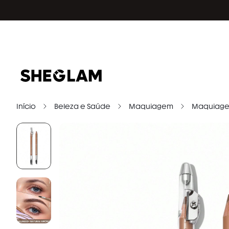
Início
Beleza e Saúde
Maquiagem
Maquiage