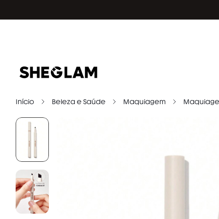
Início
Beleza e Saúde
Maquiagem
Maquiage