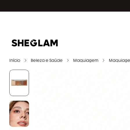
Início
Beleza e Saúde
Maquiagem
Maquiage