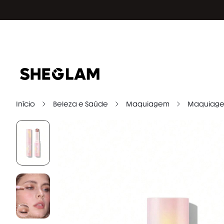
Início
Beleza e Saúde
Maquiagem
Maquiage