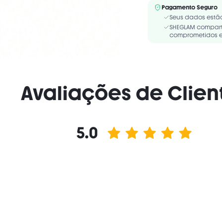
INGREDIENTS: Hey DJ:M
Pagamento Seguro
STARCH/ZEA MAYS STARC
Seus dados estã
PHENOXYETHANOL/ CAPR
SHEGLAM compart
comprometidos e
Avaliações de Clien
5.0