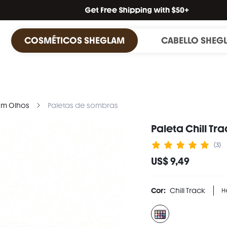
COSMÉTICOS SHEGLAM
CABELLO SHEG
m Olhos
Paletas de sombras
Paleta Chill Tr
(3)
US$ 9,49
Cor:
Chill Track
Hey DJ: buttercup yellow

Artsy AF: shimmery mint gr
In a Mood: shimmery pur
Purple Reign: lavender
