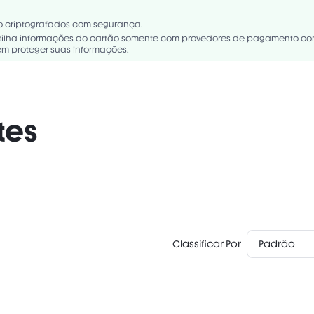
ICA/ TALC/ MAGNESIUM MYRISTATE/ SILICA/ DIMETHICONE/ ZEA MAYS (
H/ CAPRYLIC/CAPRIC TRIGLYCERIDE/ TRIMETHYLSILOXYSILICATE/
o criptografados com segurança.
YLYL GLYCOL/ TRIETHOXYCAPRYLYLSILANE/ TOCOPHERYL ACETATE/ ETH.
ilha informações do cartão somente com provedores de pagamento con
m proteger suas informações.
tes
Classificar Por
Padrão