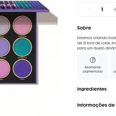
Walk of Fame: shimmery 
Material Girl: magenta

Deep in Thought: violet

Wish Me Luck: agave gre
Clear Vision: sky blue

Awakening: orchid

Sobre
Legacy: lilac

Louvre: royal blue
Estamos criando loo
de 12 tons de joias, 
para um dueto dinâmi
Altamente
pigmentado
u
Ingredientes
Informações de 
Sem álcool