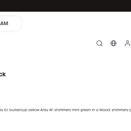
LAM
ack
een

ple
