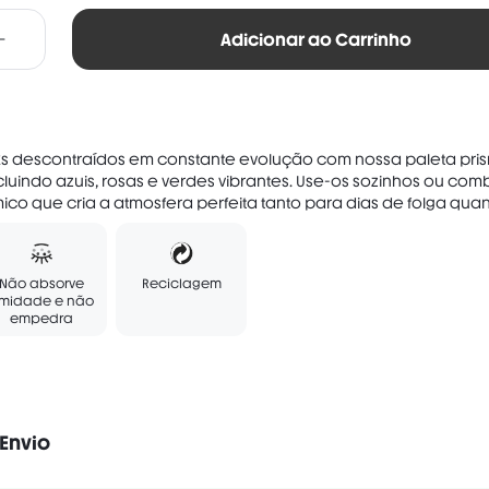
pale gold

Adicionar ao Carrinho
en

ks descontraídos em constante evolução com nossa paleta pri
incluindo azuis, rosas e verdes vibrantes. Use-os sozinhos ou co
co que cria a atmosfera perfeita tanto para dias de folga quan.
Não absorve
Reciclagem
midade e não
empedra
Envio
Vegano
Sem Perfume
Sem glúten