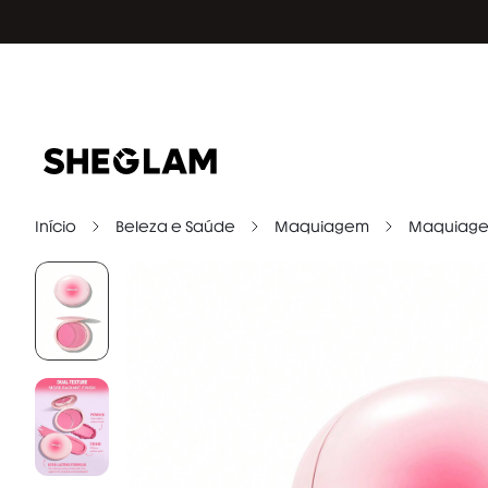
Início
Beleza e Saúde
Maquiagem
Maquiage