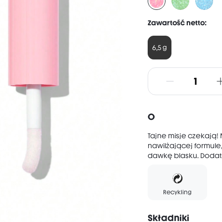
Zawartość netto:
6,5 g
O
Tajne misje czekają! 
nawilżającej formule,
dawkę blasku. Dodatk
Recykling
Składniki