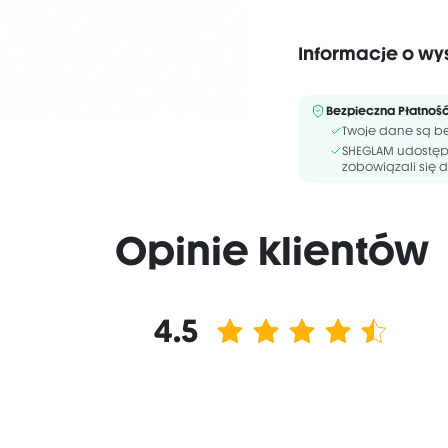
Informacje o wy
Bez zawartości
alkoholu
Bezpieczna Płatnoś
POLYISOBUTENE, ETHYLH
Twoje dane są be
TRIMELLITATE, SILICA 
SHEGLAM udostępn
STYRENE/ISOPRENE CO
zobowiązali się d
Opinie klientów
4.5