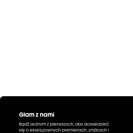
Glam z nami
Bądź jednym z pierwszych, aby dowiedzieć
się o ekskluzywnych premierach, zniżkach i