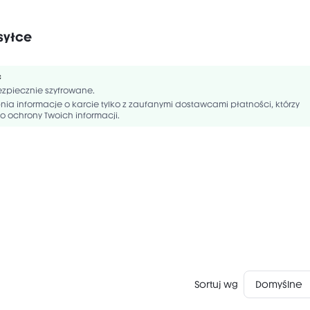
syłce
Vegan
Gluten-Free
ć
EXYL PALMITATE, PARAFFINUM LIQUIDUM/MINERAL OIL/HUILE MINÉRALE, 
zpiecznie szyfrowane.
DIMETHYL SILYLATE, OCTYLDODECANOL, DIISOSTEARYL MALATE, HYDROGEN
ia informacje o karcie tylko z zaufanymi dostawcami płatności, którzy
POLYMER, CALCIUM ALUMINUM BOROSILICATE, CALCIUM SODIUM BOROS
o ochrony Twoich informacji.
Sortuj wg
Domyślne