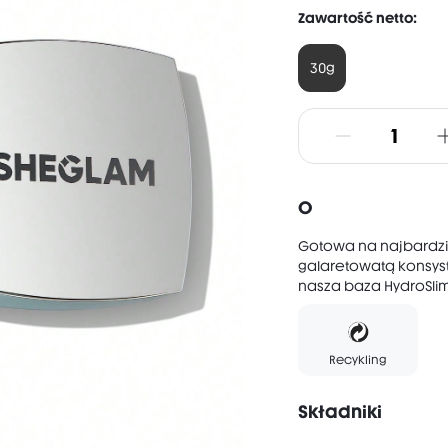
Zawartość netto:
30g
O
Gotowa na najbardzie
galaretowatą konsyst
nasza baza HydroSli
Recykling
Składniki