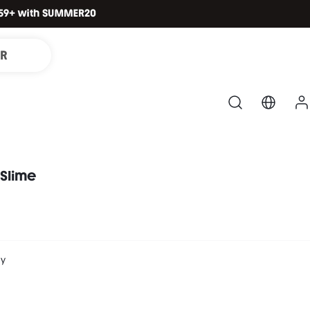
IR
Slime
ny