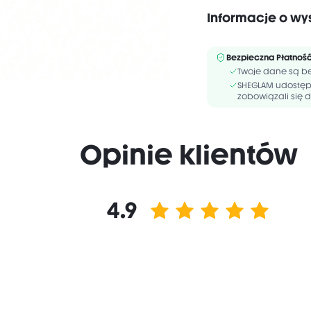
Informacje o wy
Bez zawartości
alkoholu
Bezpieczna Płatnoś
WATER/AQUA/EAU, GLYC
Twoje dane są be
ACID/GLYCERIN CROSSP
SHEGLAM udostępn
HEXANEDIOL, HYDROXYA
zobowiązali się d
Opinie klientów
4.9