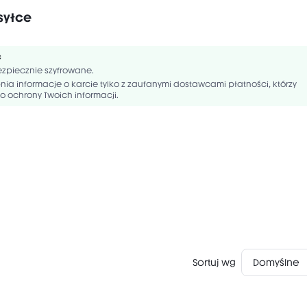
syłce
Vegan
Bezzapachowe
Gluten-Free
ć
ERIN, BUTYLENE GLYCOL, PROPANEDIOL, TRIMETHYLPENTANEDIOL/ADIPIC
zpiecznie szyfrowane.
OLYMER, PEG-240/HDI COPOLYMER BIS-DECYLTETRADECETH-20 ETHER, 1
ia informacje o karcie tylko z zaufanymi dostawcami płatności, którzy
CETOPHENONE, PEG-120 METHYL GLUCOSE DIOLEATE, NIACINAMIDE, CAR
o ochrony Twoich informacji.
Sortuj wg
Domyślne