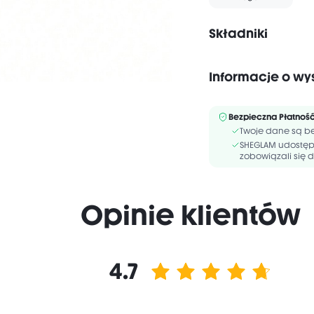
Składniki
INGREDIENTS: DIMETHI
DIMETHICONE/METHICO
Informacje o wy
POLYGLYCERYL-2 TRIISO
Bezpieczna Płatnoś
Twoje dane są be
SHEGLAM udostępn
zobowiązali się d
Opinie klientów
4.7