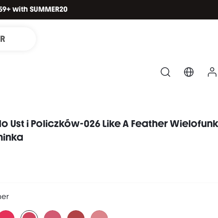
IR
do Ust i Policzków-026 Like A Feather Wielofun
minka
her