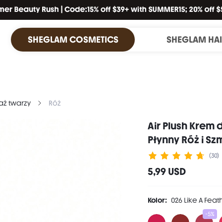
SHEGLAM COSMETICS
SHEGLAM HA
aż twarzy
Róż
Air Plush Krem 
Płynny Róż i Sz
(30)
5,99 USD
Kolor:
026 Like A Feat
-5%