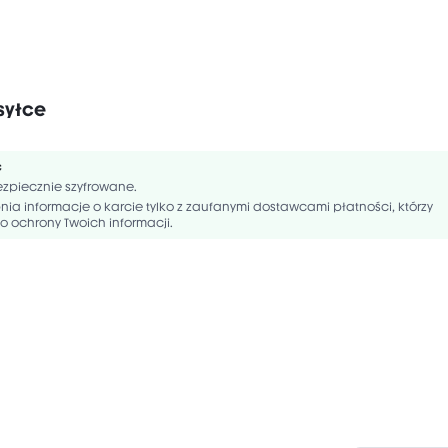
CONE, DIMETHICONE/VINYL DIMETHICONE CROSSPOLYMER, VINYL
NE SILSESQUIOXANE CROSSPOLYMER, CAPRYLIC/CAPRIC TRIGLYCERID
syłce
STEARATE, CETYL PEG/PPG-10/1 DIMETHICONE, KAOLIN, SORBITAN SESQUI.
ć
zpiecznie szyfrowane.
ia informacje o karcie tylko z zaufanymi dostawcami płatności, którzy
o ochrony Twoich informacji.