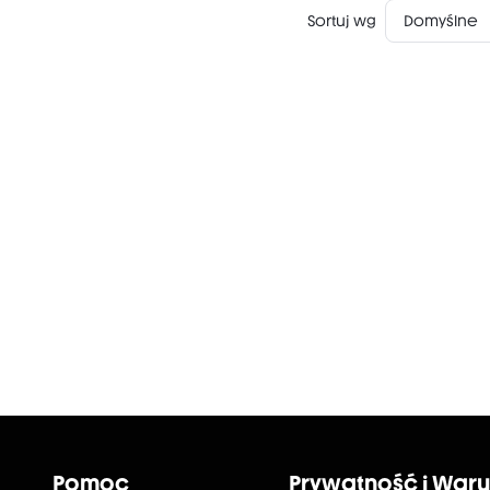
Sortuj wg
Domyślne
Pomoc
Prywatność i Waru