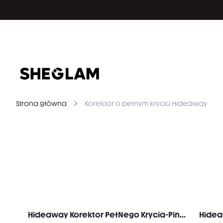
Strona główna
Korektor o pełnym kryciu Hideaway
Hideaway Korektor PełNego Krycia-Pink Korektor Koloru RozśWietlacz I Highlighter Markowe Kosmetyki Do MakijażU I Urody Dla Kobiet I DziewcząT