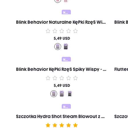
Nowy
Blink Behavior Naturalne KęPki RzęS Wispy Markowe Kosmetyki Do MakijażU I Urody Dla Kobiet I DziewcząT
5,49 USD
Nowy
Blink Behavior KęPki RzęS Spiky Wispy - B05 Hybrid Markowe Kosmetyki Do MakijażU I Urody Dla Kobiet I DziewcząT
5,49 USD
Nowy
Szczotka Hydra Shot Steam Blowout z wtyczką Pro-US