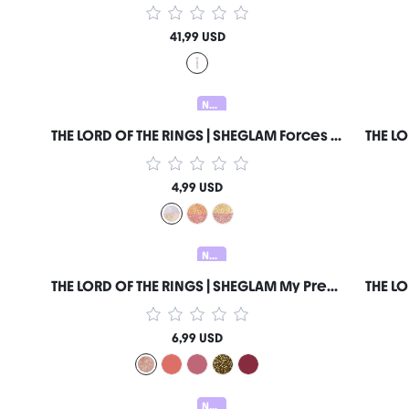
41,99 USD
Nowy
THE LORD OF THE RINGS | SHEGLAM Forces Of Fate | Duo Cieni Do Powiek-Hope & Sacrifice Markowe Kosmetyki Do MakijażU I Urody Dla Kobiet I DziewcząT
4,99 USD
Nowy
THE LORD OF THE RINGS | SHEGLAM My Preciousss BłYszczyk Do Ust-Rohan™ Markowe Kosmetyki Do MakijażU I Urody Dla Kobiet I DziewcząT
6,99 USD
Nowy