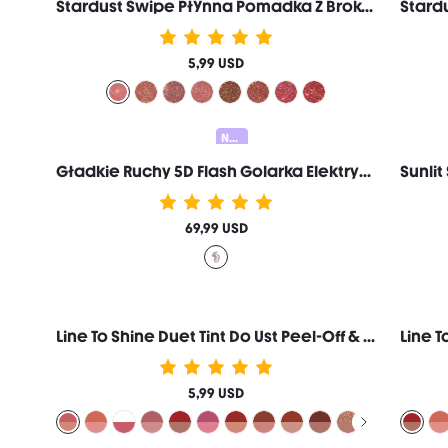
Stardust Swipe PłYnna Pomadka Z Brokatem-137 Cosmic Pink BłYszczyk Do Ust Natychmiastowy Brokatowy Blask DłUgotrwałE Matowe WykońCzenie Odporny Na ŚCieranie I Rozmazywanie Markowe Kosmetyki Do MakijażU I Urody Dla Kobiet I DziewcząT
5,99 USD
Nowy
Gładkie Ruchy 5D Flash Golarka Elektryczna
69,99 USD
Line To Shine Duet Tint Do Ust Peel-Off & BłYszczyk-113 Rose Latte Combo 2-W-1 DłUgotrwałE PłYnna Pomadka KonturóWka Do Ust Markowe Kosmetyki Do MakijażU I Urody Dla Kobiet I DziewcząT
5,99 USD