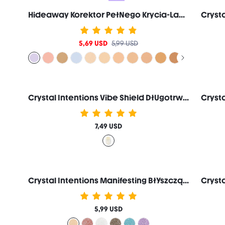
Hideaway Korektor PełNego Krycia-Lavender Korektor Koloru RozśWietlacz I Highlighter Markowe Kosmetyki Do MakijażU I Urody Dla Kobiet I DziewcząT
5,69 USD
5,99 USD
Crystal Intentions Vibe Shield DłUgotrwałY Spray UtrwalająCy Markowe Kosmetyki Do MakijażU I Urody Dla Kobiet I DziewcząT
7,49 USD
Crystal Intentions Manifesting BłYszcząCy Brokatowy Cień Do Powiek-Citrine Markowe Kosmetyki Do MakijażU I Urody Dla Kobiet I DziewcząT
5,99 USD