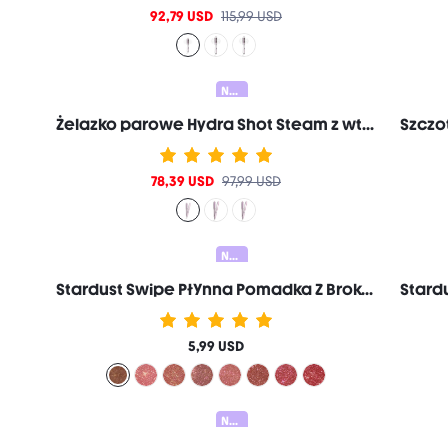
92,79 USD
115,99 USD
Nowy
Żelazko parowe Hydra Shot Steam z wtyczką Pro-EU
78,39 USD
97,99 USD
Nowy
Stardust Swipe PłYnna Pomadka Z Brokatem-519 Mocha Meteor BłYszczyk Do Ust Natychmiastowy Brokatowy Blask DłUgotrwałE Matowe WykońCzenie Odporny Na ŚCieranie I Rozmazywanie Markowe Kosmetyki Do MakijażU I Urody Dla Kobiet I DziewcząT
5,99 USD
Nowy