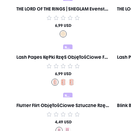
THE LORD OF THE RINGS | SHEGLAM Evenstar Glow RozśWietlacz Markowe Kosmetyki Do MakijażU I Urody Dla Kobiet I DziewcząT
6,99 USD
Nowy
Lash Pages KęPki RzęS ObjęTośCiowe Feisty Markowe Kosmetyki Do MakijażU I Urody Dla Kobiet I DziewcząT
6,99 USD
Nowy
Flutter Flirt ObjęTośCiowe Sztuczne RzęSy Pół Pasa Cat Eye Markowe Kosmetyki Do MakijażU I Urody Dla Kobiet I DziewcząT
4,49 USD