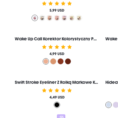
5,99 USD
Wake Up Call Korektor Kolorystyczny Pod Oczy-Peach Markowe Kosmetyki Do MakijażU I Urody Dla Kobiet I DziewcząT
4,99 USD
Swift Stroke Eyeliner Z Rolką Markowe Kosmetyki Do MakijażU I Urody Dla Kobiet I DziewcząT
4,49 USD
-5%