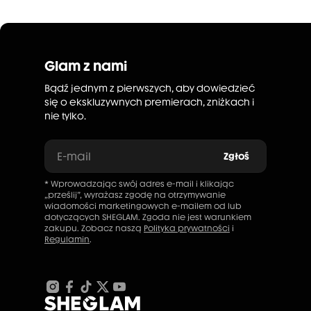
Glam z nami
Bądź jednym z pierwszych, aby dowiedzieć
się o ekskluzywnych premierach, zniżkach i
nie tylko.
E-mail
Zgłoś
* Wprowadzając swój adres e-mail i klikając
„prześlij”, wyrażasz zgodę na otrzymywanie
wiadomości marketingowych e-mailem od lub
dotyczących SHEGLAM. Zgoda nie jest warunkiem
zakupu. Zobacz naszą
Polityka prywatności
i
Regulamin
.