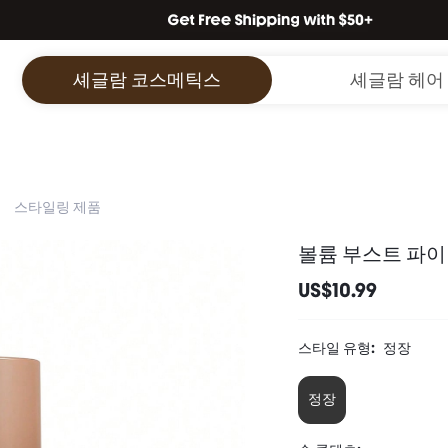
셰글람 코스메틱스
셰글람 헤어
스타일링 제품
볼륨 부스트 파이
US$10.99
스타일 유형:
정장
정장