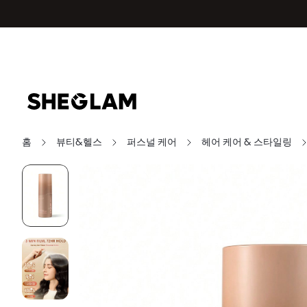
홈
뷰티&헬스
퍼스널 케어
헤어 케어 & 스타일링