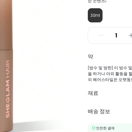
순 콘텐츠:
30ml
약
[방수 및 방한] 이 방
을 하거나 야외 활동을 
의 헤어스타일은 오랫동안 
재료
INGREDIENTS: WATER/A
COPOLYMER, PHENOXYE
배송 정보
ACETYLOCTAHYDRONAP
안전한 결제