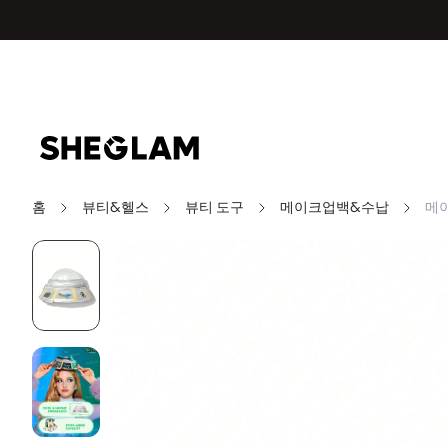
홈
뷰티&헬스
뷰티 도구
메이크업백&수납
메