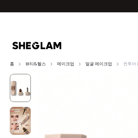
홈
뷰티&헬스
메이크업
얼굴 메이크업
컨투어 