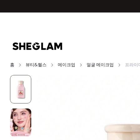
홈
뷰티&헬스
메이크업
얼굴 메이크업
프라이