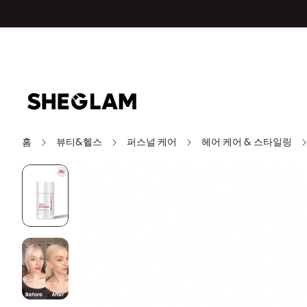
홈
뷰티&헬스
퍼스널 케어
헤어 케어 & 스타일링