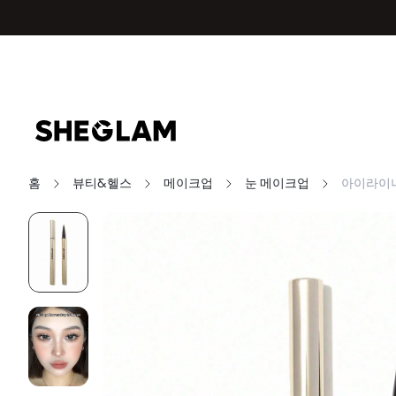
홈
뷰티&헬스
메이크업
눈 메이크업
아이라이