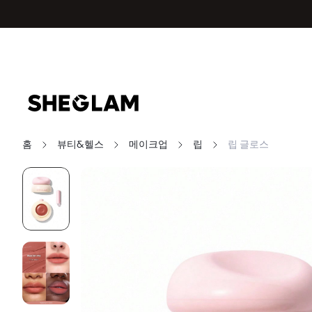
홈
뷰티&헬스
메이크업
립
립 글로스