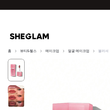
홈
뷰티&헬스
메이크업
얼굴 메이크업
블러셔