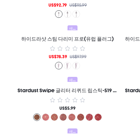
US$92.79
US$115.99
새로움
하이드라샷 스팀 다리미 프로(유럽 플러그)
US$78.39
US$97.99
새로움
Stardust Swipe 글리터 리퀴드 립스틱-519 Mocha Meteor 립글로스 즉각적인 글리터 광채 지속력 매트 마무리 묻어남 방지 번짐 방지 여성과 소녀를 위한 브랜드 뷰티 코스메틱 메이크업
US$5.99
새로움