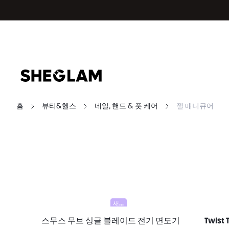
홈
뷰티&헬스
네일, 핸드 & 풋 케어
젤 매니큐어
새로움
스무스 무브 싱글 블레이드 전기 면도기