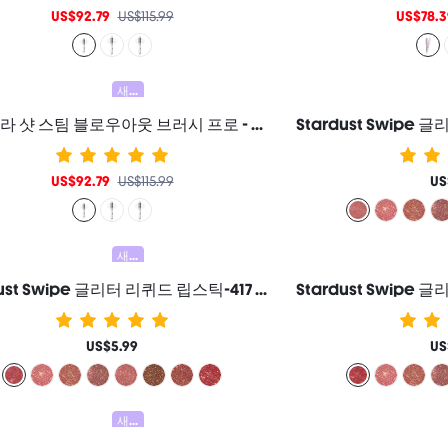
US$92.79
US$115.99
US$78.3
새로움
하이드라 샷 스팀 블로우아웃 브러시 프로 - 유럽 플러그
US$92.79
US$115.99
US
새로움
Stardust Swipe 글리터 리퀴드 립스틱-417 Twinkle Rush 립글로스 즉각적인 글리터 광채 지속력 매트 마무리 묻어남 방지 번짐 방지 여성과 소녀를 위한 브랜드 뷰티 코스메틱 메이크업
US$5.99
US
새로움