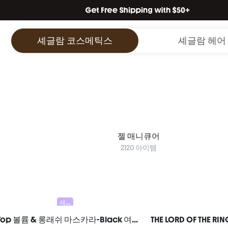
셰글람 코스메틱스
셰글람 헤어
젤 매니큐어
2120 아이템
새로움
Twist Top 볼륨 & 롱래쉬 마스카라-Black 여성과 소녀를 위한 브랜드 뷰티 코스메틱 메이크업