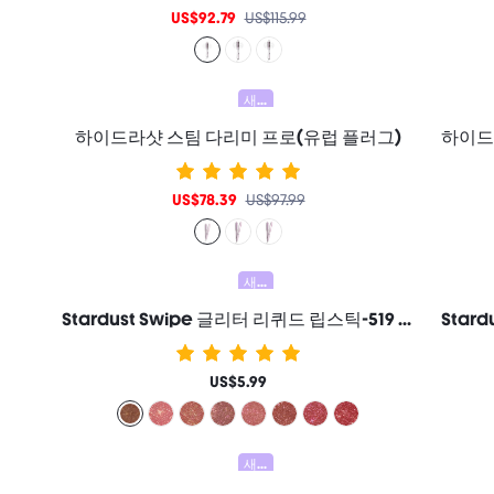
US$92.79
US$115.99
새로움
하이드라샷 스팀 다리미 프로(유럽 플러그)
US$78.39
US$97.99
새로움
Stardust Swipe 글리터 리퀴드 립스틱-519 Mocha Meteor 립글로스 즉각적인 글리터 광채 지속력 매트 마무리 묻어남 방지 번짐 방지 여성과 소녀를 위한 브랜드 뷰티 코스메틱 메이크업
US$5.99
새로움