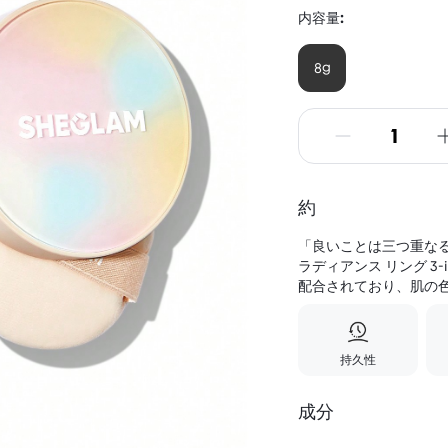
内容量:
8g
約
「良いことは三つ重なる
ラディアンス リング 3
配合されており、肌の色
持久性
成分