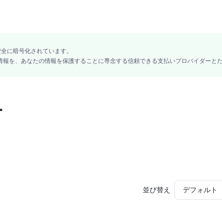
ヴィーガン
無香料
グルテンフリー
YNTHETIC FLUORPHLOGOPITE, DIMETHICONE/VINYL DIMETHICONE CROSS
LHEXANOIN, TRIETHOXYCAPRYLYLSILANE, ISONONYL ISONONANOATE, A
安全に暗号化されています。
ATE, PHENOXYETHANOL, ETHYLHEXYLGLYCERIN, DIMETHICONE CROSSPO.
ード情報を、あなたの情報を保護することに専念する信頼できる支払いプロバイダーと
ー
並び替え
デフォルト