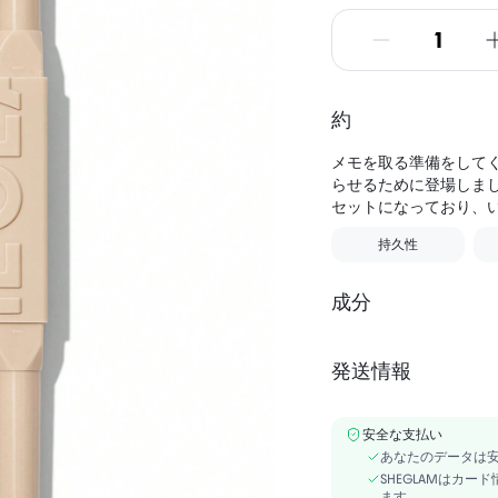
約
メモを取る準備をしてく
らせるために登場しま
セットになっており、
持久性
成分
発送情報
アルコールフリー
LIPSTICK INGREDIENTS:
安全な支払い
CERA MICROCRISTALLIN
あなたのデータは
DIGLYCERYL POLYACYLAD
SHEGLAMはカ
ます。