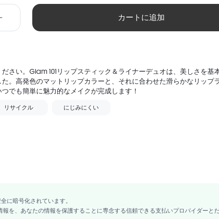
カートに追加
ださい。Glam 101リップスティック＆ライナーデュオは、美しさを基
した。高発色のマットリップカラーと、それに合わせた滑らかなリップ
いつでも簡単に魅力的なメイクが完成します！
リサイクル
にじみにくい
ヴィーガン
無香料
グルテンフリー
 ETHYLHEXYL PALMITATE, HYDROGENATED POLYISOBUTENE, TRIDECYL TRIMEL
A/MICROCRYSTALLINE WAX/CIRE MICROCRISTALLINE, SYNTHETIC WAX, 
安全に暗号化されています。
IPATE-2, SILICA, HYDROGENATED COCO-GLYCERIDES, CETYL PEG/PPG-10
ード情報を、あなたの情報を保護することに専念する信頼できる支払いプロバイダーと