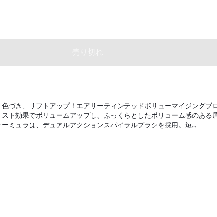
売り切れ
、色づき、リフトアップ！エアリーティンテッドボリューマイジングブ
ミスト効果でボリュームアップし、ふっくらとしたボリューム感のある
ーミュラは、デュアルアクションスパイラルブラシを採用。短...