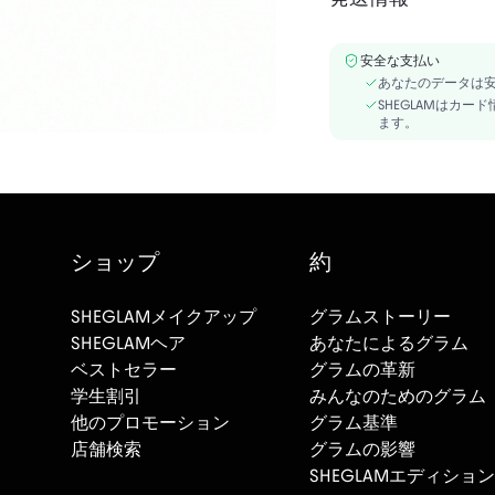
アルコールフリー
INGREDIENTS:WATER/AQU
安全な支払い
DE CANDELILLA, RICINU
あなたのデータは
HDI/TRIMETHYLOL HEXY
SHEGLAMはカ
ます。
ショップ
約
SHEGLAMメイクアップ
グラムストーリー
SHEGLAMヘア
あなたによるグラム
ベストセラー
グラムの革新
学生割引
みんなのためのグラム
他のプロモーション
グラム基準
店舗検索
グラムの影響
SHEGLAMエディション