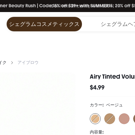
シェグラムコスメティックス
シェグラムヘ
イク
アイブロウ
Airy Tinted V
$4.99
カラー:
ベージュ
内容量: