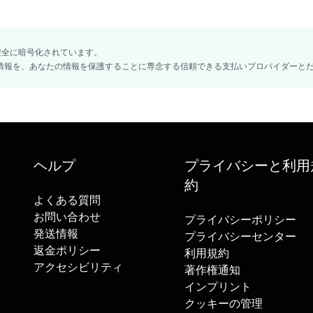
ヴィーガン
無香料
グルテンフリー
A/EAU, SILICA, CANDELILLA CERA/EUPHORBIA CERIFERA (CANDELILLA) 
S COMMUNIS (CASTOR) SEED OIL, STEARIC ACID, PENTYLENE GLYCOL,
安全に暗号化されています。
LLACTONE CROSSPOLYMER, MICA, CAPRYLIC/CAPRIC TRIGLYCERIDE, CET
ード情報を、あなたの情報を保護することに専念する信頼できる支払いプロバイダーと
ヘルプ
プライバシーと利用
約
よくある質問
お問い合わせ
プライバシーポリシー
発送情報
プライバシーセンター
返金ポリシー
利用規約
アクセシビリティ
著作権通知
インプリント
クッキーの管理