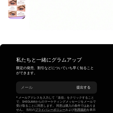
私たちと一緒にグラムアップ
限定の発売、割引などについていち早く知ること
ができます。
メール
提出する
* メールアドレスを入力して「送信」をクリックすること
で、SHEGLAMからのマーケティングメッセージをメールで
受け取ることに同意します。 同意は購入の条件ではありま
せん。 当社の
プライバシーポリシー
および
利用規約
を表示