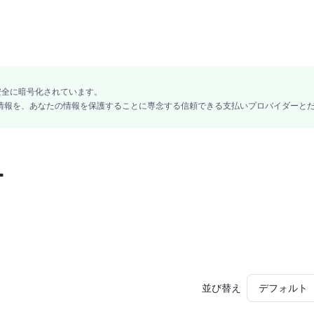
ICONE, DIMETHICONE/VINYL DIMETHICONE CROSSPOLYMER, POLYGLYCE
L DIMETHICONE/METHICONE SILSESQUIOXANE CROSSPOLYMER, CAPRYLI
G/PPG-10/1 DIMETHICONE, KAOLIN, SORBITAN SESQUIISOSTEARATE, DIISO.
安全に暗号化されています。
ード情報を、あなたの情報を保護することに専念する信頼できる支払いプロバイダーと
ー
並び替え
デフォルト