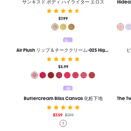
サンキスド ボディ ハイライター エロス
$7.99
Lip & Cheek 20% OFF
Air Plush リップ＆チーククリーム-025 High Winds マルチユース リキッドチーク＆リップスティック
ビ
$5.99
-5%
Buttercream Bliss Canvas 化粧下地
$7.59
$7.99