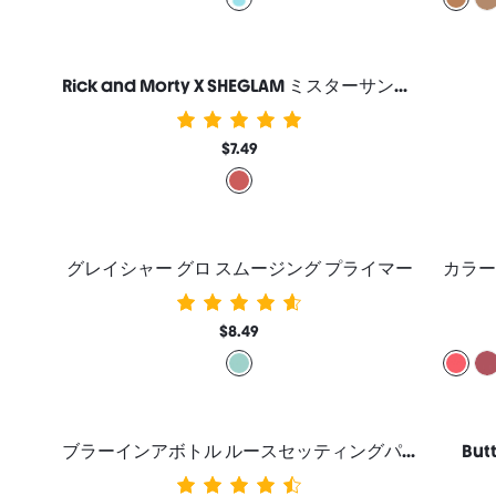
Rick and Morty X SHEGLAM ミスターサンチェス クリームブラッシュ
$7.49
グレイシャー グロ スムージング プライマー
$8.49
ブラーインアボトル ルースセッティングパウダー トランスルーセント
But