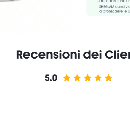
I tuoi dati sono c
SHEGLAM condivide
a proteggere le t
Recensioni dei Clie
5.0