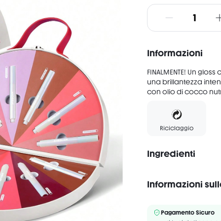
Informazioni
FINALMENTE! Un gloss 
una brillantezza inten
con olio di cocco nutr
Riciclaggio
Ingredienti
In Bloom: BIS-DIGLYCE
MALATE, PENTAERYTHRI
Informazioni sul
MICROCRISTALLINE, POLY
Pagamento Sicuro