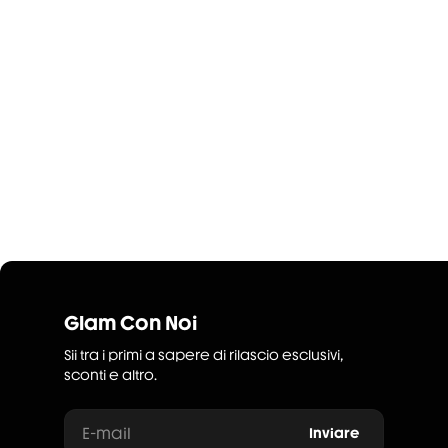
Glam Con Noi
Sii tra i primi a sapere di rilascio esclusivi,
sconti e altro.
E-mail
Inviare