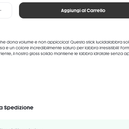
Aggiungi al Carrello
che dona volume e non appiccica! Questo stick lucidalabbra sol
sa e un colore incredibilmente saturo per labbra irresistibili! For
iente, il nostro gloss solido mantiene le labbra idratate senza ap.
RYL POLYACYLADIPATE-2, POLYISOBUTENE, TRIDECYL TRIMELLITATE, DIISO
TYL TETRAISOSTEARATE, MICROCRYSTALLINE WAX/CERA MICROCRISTALLIN
la Spedizione
GLYCERYL-2 TRIISOSTEARATE, PHENOXYETHANOL, VITIS VINIFERA (GRAPE) 