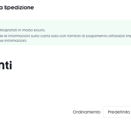
la Spedizione
Vegano
Senza glutine
, HYDROGENATED STYRENE/ISOPRENE COPOLYMER, PHENYL TRIMETHICON
CERYL ACETATE, TOCOPHERYL ACETATE, ETHYLHEXYLGLYCERIN,
rittografati in modo sicuro.
NTAERYTHRITYL TETRA-DI-T-BUTYL HYDROXYHYDROCINNAMATE, LITHOS...
 le informazioni sulla carta solo con fornitori di pagamento affidabili i
ue informazioni.
nti
Ordinamento
Predefinito