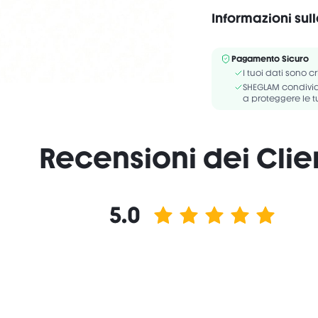
Informazioni sul
Senza alchol
ETHYLHEXYL PALMITATE
Pagamento Sicuro
CAPRYLYL GLYCOL, GLY
I tuoi dati sono c
FRAGRANCE/PARFUM, PE
SHEGLAM condivide
a proteggere le t
Recensioni dei Clie
5.0