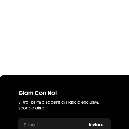
Glam Con Noi
Sii tra i primi a sapere di rilascio esclusivi,
sconti e altro.
E-mail
Inviare