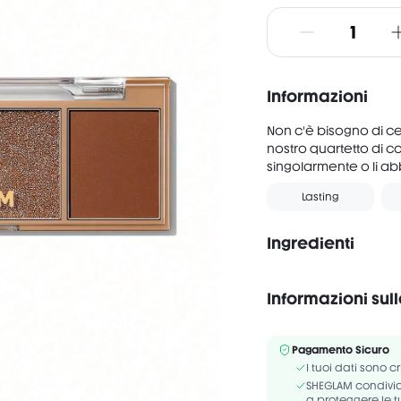
Informazioni
Non c'è bisogno di cer
nostro quartetto di col
singolarmente o li abb
Lasting
Ingredienti
Informazioni sul
Senza alchol
1#: MICA, DIISOSTEAR
Pagamento Sicuro
SYNTHETIC FLUORPHLOG
I tuoi dati sono c
PHENOXYETHANOL, CAPRY
SHEGLAM condivide
a proteggere le t