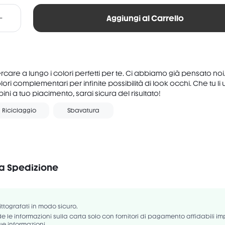
Aggiungi al Carrello
care a lungo i colori perfetti per te. Ci abbiamo già pensato noi. 
ori complementari per infinite possibilità di look occhi. Che tu li ut
ini a tuo piacimento, sarai sicura del risultato!
Riciclaggio
Sbavatura
la Spedizione
Vegano
Senza profumo
Senza glutine
YL MALATE, CALCIUM ALUMINUM BOROSILICATE, MAGNESIUM MYRISTATE,
OPITE, DIMETHICONE, PHENYL TRIMETHICONE, NYLON-12, BORON NITRI
rittografati in modo sicuro.
LYL GLYCOL, TIN OXIDE, TITANIUM DIOXIDE (CI 77891), BISMUTH OXYCH
 le informazioni sulla carta solo con fornitori di pagamento affidabili i
ue informazioni.