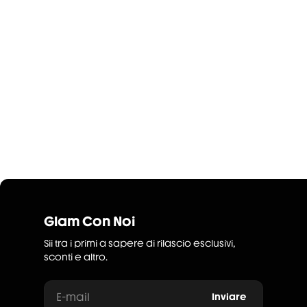
Glam Con Noi
Sii tra i primi a sapere di rilascio esclusivi,
sconti e altro.
E-mail
Inviare