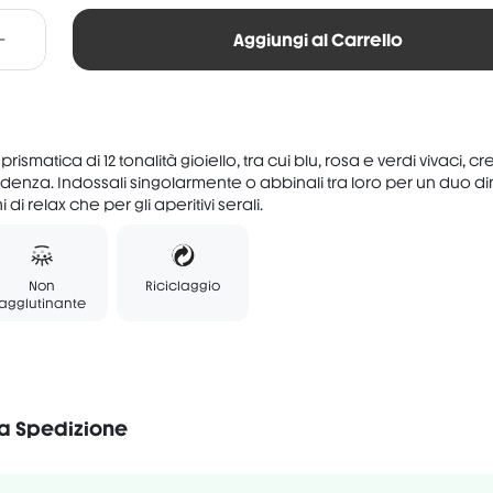
pale gold

Aggiungi al Carrello
en

rismatica di 12 tonalità gioiello, tra cui blu, rosa e verdi vivaci, c
tendenza. Indossali singolarmente o abbinali tra loro per un duo d
i di relax che per gli aperitivi serali.
Non
Riciclaggio
agglutinante
la Spedizione
Vegano
Senza profumo
Senza glutine
ICA/ TALC/ MAGNESIUM MYRISTATE/ SILICA/ DIMETHICONE/ ZEA MAYS (