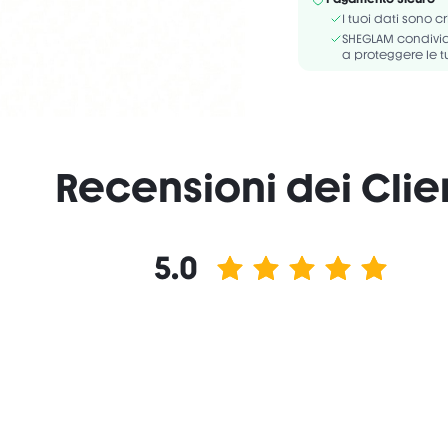
STARCH/ZEA MAYS STARC
I tuoi dati sono c
PHENOXYETHANOL/ CAPR
SHEGLAM condivide
a proteggere le t
Recensioni dei Clie
5.0