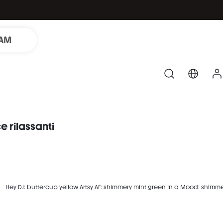
LAM
e rilassanti
een

ple
