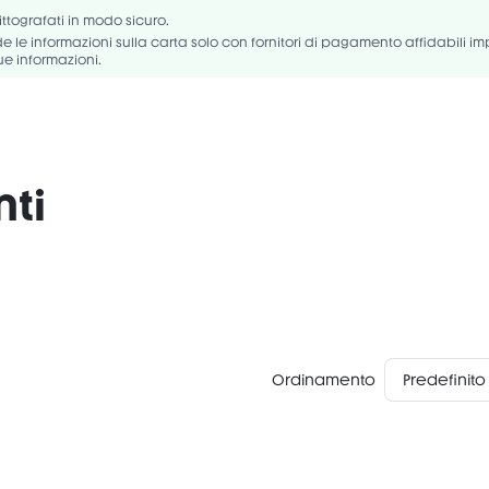
H/ CAPRYLIC/CAPRIC TRIGLYCERIDE/ TRIMETHYLSILOXYSILICATE/
rittografati in modo sicuro.
YLYL GLYCOL/ TRIETHOXYCAPRYLYLSILANE/ TOCOPHERYL ACETATE/ ETH.
 le informazioni sulla carta solo con fornitori di pagamento affidabili i
ue informazioni.
nti
Ordinamento
Predefinito