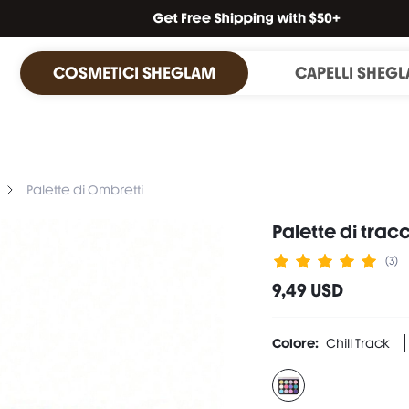
COSMETICI SHEGLAM
CAPELLI SHEG
Palette di Ombretti
Palette di tracc
(3)
9,49 USD
Colore:
Chill Track
Hey DJ: buttercup yellow

Artsy AF: shimmery mint gr
In a Mood: shimmery pur
Purple Reign: lavender
