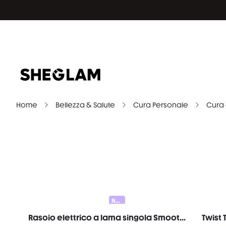
Home
Bellezza & Salute
Cura Personale
Cura 
Nuovo
Rasoio elettrico a lama singola Smooth Moves