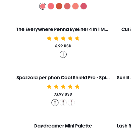
The Everywhere Penna Eyeliner 4 In 1 Marca Di Bellezza Cosmetici Trucco Per Donne E Ragazze
Cuti
6,99 USD
Spazzola per phon Cool Shield Pro - Spina USA
73,99 USD
Daydreamer Mini Palette