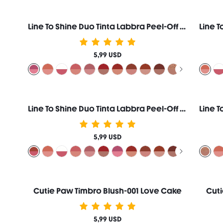
Line To Shine Duo Tinta Labbra Peel-Off & Gloss-311 Berry Milkshake Combo 2 In 1 Lunga Durata Rossetto Liquido Matita Labbra Marca Di Bellezza Cosmetici Trucco Per Donne E Ragazze
5,99 USD
Line To Shine Duo Tinta Labbra Peel-Off & Gloss-515 Fig Cookie Combo 2 In 1 Lunga Durata Rossetto Liquido Matita Labbra Marca Di Bellezza Cosmetici Trucco Per Donne E Ragazze
5,99 USD
Cutie Paw Timbro Blush-001 Love Cake
Cuti
5,99 USD