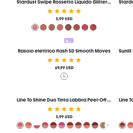
Stardust Swipe Rossetto Liquido Glitter-137 Cosmic Pink Gloss Labbra Brillantezza Glitter Istantanea Finitura Matte A Lunga Durata Anti-Trasferimento Anti-Sbavatura Marca Di Bellezza Cosmetici Trucco Per Donne E Ragazze
5,99 USD
Nuovo
Rasoio elettrico flash 5D Smooth Moves
69,99 USD
Line To Shine Duo Tinta Labbra Peel-Off & Gloss-113 Rose Latte Combo 2 In 1 Lunga Durata Rossetto Liquido Matita Labbra Marca Di Bellezza Cosmetici Trucco Per Donne E Ragazze
5,99 USD