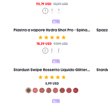
92,79 USD
115,99 USD
Nuovo
Piastra a vapore Hydra Shot Pro - Spina UE
78,39 USD
97,99 USD
Nuovo
Stardust Swipe Rossetto Liquido Glitter-519 Mocha Meteor Gloss Labbra Brillantezza Glitter Istantanea Finitura Matte A Lunga Durata Anti-Trasferimento Anti-Sbavatura Marca Di Bellezza Cosmetici Trucco Per Donne E Ragazze
5,99 USD
Nuovo