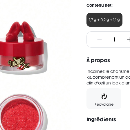
Contenu net:
1,7 g + 0,2 g + 1,1 g
À propos
Incarnez le charisme 
kit, comprenant un ad
clin d'œil un look di
Recyclage
Ingrédients