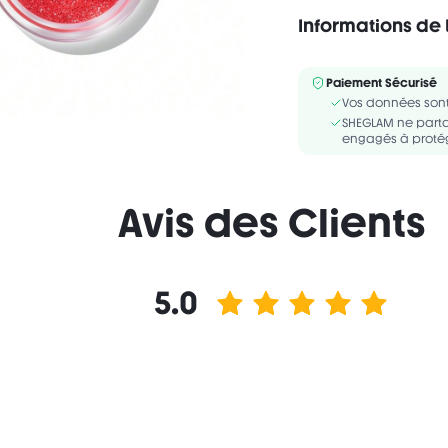
Informations de 
Sans alcool
LIP GLOSS INGREDIENT
Paiement Sécurisé
GLYCOL, ACRYLATES C
Vos données sont
ETHYLHEXYLGLYCERIN, SI
SHEGLAM ne parta
engagés à protég
Avis des Clients
5.0