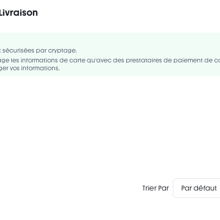
Livraison
Sans Parfum
Sans Gluten
S: WATER/AQUA/EAU, ACRYLATES/ETHYLHEXYL ACRYLATE COPOLYMER, PR
OPOLYMER, TROMETHAMINE, PHENOXYETHANOL, SODIUM DEHYDROACET
 sécurisées par cryptage.
METHICONE. LIP LINER INGREDIENTS: DIMETHICONE, SYNTHETIC WAX, S..
ge les informations de carte qu'avec des prestataires de paiement de 
er vos informations.
Trier Par
Par défaut