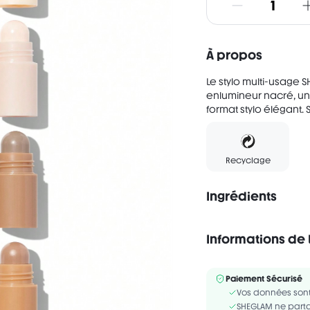
À propos
Le stylo multi-usage 
enlumineur nacré, un
format stylo élégant. 
Recyclage
Ingrédients
Informations de 
Sans alcool
#1: PARAFFINUM LIQUID
Paiement Sécurisé
POLYGLYCERYL-3 DIISO
Vos données sont
MICROCRISTALLINA/MIC
SHEGLAM ne parta