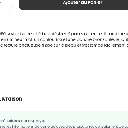
Ajouter au Panier
SHEGLAM est votre allié beauté 4-en-1 par excellence. Il combine 
 enlumineur mat, un contouring et une poudre bronzante, le tou
Sa texture onctueuse glisse sur la peau et s'estompe facilement p.
Livraison
Vegan
Sans Parfum
Sans Gluten
UM/MINERAL OIL/HUILE MINÉRALE, DIISOSTEARYL MALATE, TRIDECYL TRIME
STEARATE, SYNTHETIC FLUORPHLOGOPITE, SYNTHETIC WAX, CERA
 sécurisées par cryptage.
ROCRYSTALLINE WAX/CIRE MICROCRISTALLINE, OCTYLDODECANOL, C10
ge les informations de carte qu'avec des prestataires de paiement de 