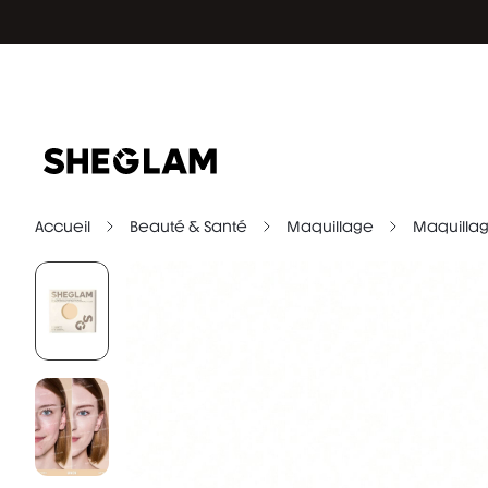
Accueil
Beauté & Santé
Maquillage
Maquillag