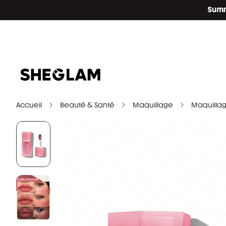
Accueil
Beauté & Santé
Maquillage
Maquillag