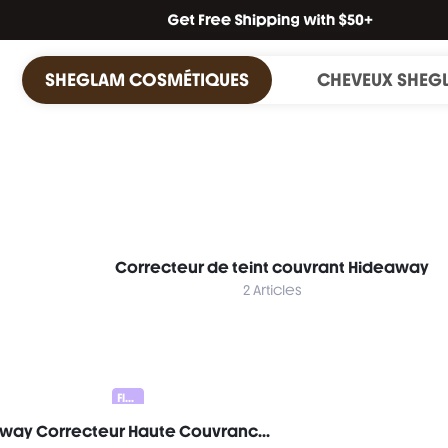
SHEGLAM COSMÉTIQUES
CHEVEUX SHEG
Correcteur de teint couvrant Hideaway
2 Articles
Flawless Duo 20% OFF
Hideaway Correcteur Haute Couvrance-Pink Correcteur De Teint Illuminateur Et Enlumineur Marque De Beauté CosméTique Maquillage Pour Femmes Et Filles