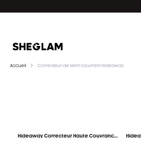
Accueil
Correcteur de teint couvrant Hideaway
Hideaway Correcteur Haute Couvrance-Pink Correcteur De Teint Illuminateur Et Enlumineur Marque De Beauté CosméTique Maquillage Pour Femmes Et Filles