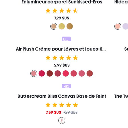
Enlumineur corporel Sunkissed-Eros
7,99 $US
Lip & Cheek 20% OFF
Air Plush Crème pour Lèvres et Joues-025 High Winds Blush Liquide et Rouge à Lèvres Multi-usage
S
5,99 $US
-5%
Buttercream Bliss Canvas Base de Teint
7,59 $US
7,99 $US