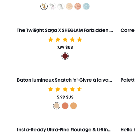
The Twilight Saga X SHEGLAM Forbidden Love Fard à joues liquide-Vitality
7,99 $US
Bâton lumineux Snatch 'n'-Givre à la vanille
5,99 $US
Insta-Ready Ultra-Fine Floutage & Lifting Poudre Fixante Deux en Un-Translucent