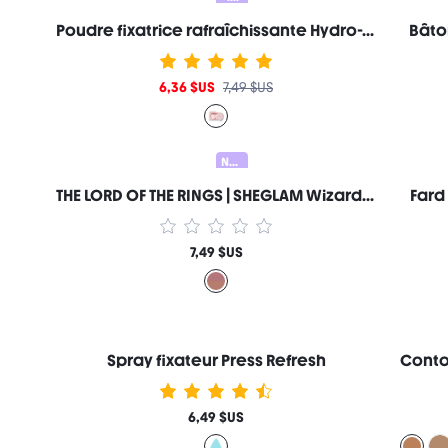
Poudre fixatrice rafraîchissante Hydro-Touch
Bâto
6,36 $US
7,49 $US
Nouveau
THE LORD OF THE RINGS | SHEGLAM Wizard'S Touch | Duo De Blush Marque De Beauté CosméTique Maquillage Pour Femmes Et Filles
Fard
7,49 $US
Spray fixateur Press Refresh
6,49 $US