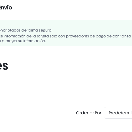
Envío
Vegano
Sin gluten
ENTS: POLYISOBUTENE, C15-19 ALKANE, DIISOSTEARYL MALATE, ISOSTEA
L ISONONANOATE, HYDROGENATED STYRENE/ISOPRENE COPOLYMER, ET
encriptados de forma segura.
ETHYL SILYLATE, HYDROGENATED POLYISOBUTENE, HYDROGENATED POLYC..
 información de la tarjeta solo con proveedores de pago de confianza
proteger su información.
es
Ordenar Por
Pre