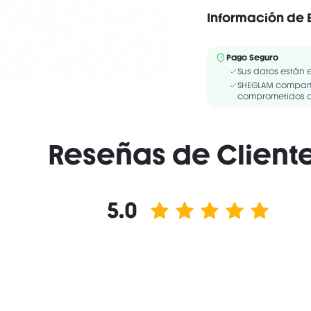
Información de 
Sin alcohol
Pink Lemonade INGREDI
Pago Seguro
ISOSTEARATE, ISONONY
Sus datos están 
PALMITATE, SILICA DIM
SHEGLAM comparte
comprometidos a 
Reseñas de Client
5.0