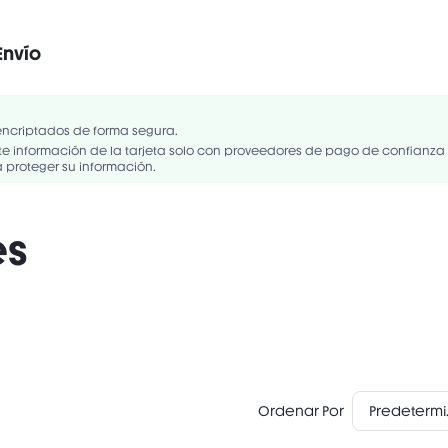
Envío
Vegano
Sin perfume
Sin gluten
/CAPRIC TRIGLYCERIDE, ETHYLHEXYL PALMITATE, BIS-DIGLYCERYL
NTHETIC WAX, DIISOSTEARYL MALATE, POLYISOBUTENE, CERA
encriptados de forma segura.
ROCRYSTALLINE WAX/CIRE MICROCRISTALLINE, BUTYROSPERMUM PARKII
 información de la tarjeta solo con proveedores de pago de confianza
proteger su información.
es
Ordenar Por
Pre