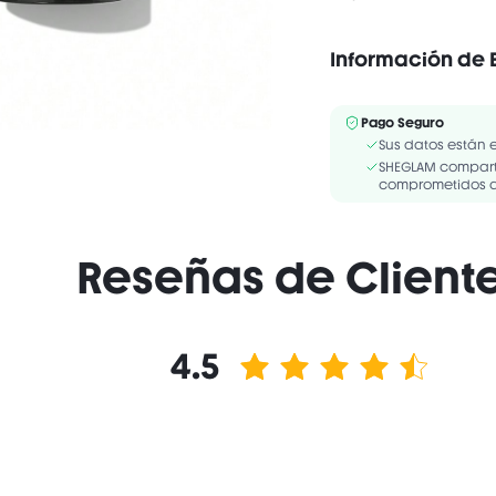
Información de 
Sin alcohol
INGREDIENTS: CAPRYLIC
Pago Seguro
POLYACYLADIPATE-2, SY
Sus datos están 
MICROCRISTALLINA/MIC
SHEGLAM comparte
comprometidos a 
Reseñas de Client
4.5