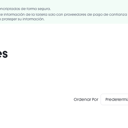
UA/EAU, POLYVINYL ALCOHOL, BIS-PEG-18 METHYL ETHER DIMETHYL SILA
PYLENE GLYCOL, PEG-40 STEARATE, HYDROXYACETOPHENONE, FLAVOR/
encriptados de forma segura.
NEDIOL, CETEARETH-25, BUTYLENE GLYCOL, TOCOPHEROL, CAPRYLYL GLYC
 información de la tarjeta solo con proveedores de pago de confianza
proteger su información.
es
Ordenar Por
Pre