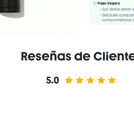
INGREDIENTS: WATER/AQ
Pago Seguro
PHENOXYETHANOL, PRO
Sus datos están 
CITRIC ACID, 1,2-HEXA
SHEGLAM comparte
comprometidos a 
Reseñas de Client
5.0