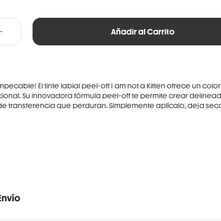
Añadir al Carrito
mpecable! El tinte labial peel-off I am not a Kitten ofrece un color
onal. Su innovadora fórmula peel-off te permite crear delinea
e transferencia que perduran. Simplemente aplícalo, deja secar
Envío
Vegano
Sin gluten