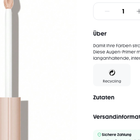
Über
Damit Ihre Farben stra
Diese Augen-Primer mit
langanhaltende, intens
Recycling
Zutaten
Versandinforma
Alkoholfrei
O
INGREDIENTS: ISODODE
Sichere Zahlung