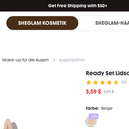
SHEGLAM KOSMETIK
SHEGLAM-HA
Make-up für die Augen
Augenprimer
Ready Set Lids
(17)
3,59 $
3,99 $
Farbe:
Beige
-10%