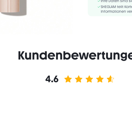
HECTORITE, POLYETHYL
Ihre Daten sind si
ALBA/BEESWAX/CIRE D´A
SHEGLAM teilt Ka
Informationen ver
Kundenbewertung
4.6