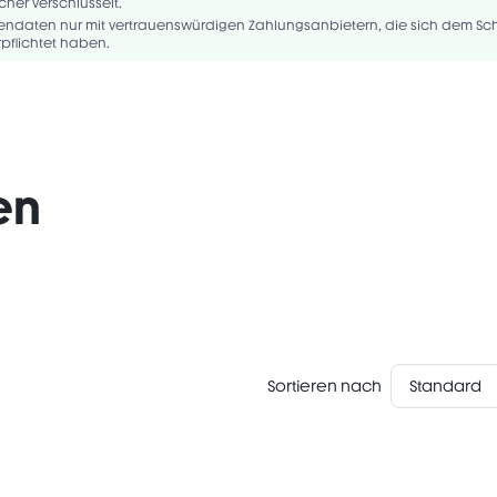
ENE, PROPYLENE CARBONATE, TRIETHYLHEXANOIN, TRIHYDROXYSTEARIN, 
cher verschlüsselt.
BEILLE, SORBITAN SESQUIOLEATE, VP/HEXADECENE COPOLYMER, ACRYL..
rtendaten nur mit vertrauenswürdigen Zahlungsanbietern, die sich dem Sch
pflichtet haben.
en
Sortieren nach
Standard