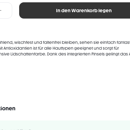
In den Warenkorb legen
hlend, wischfest und faltenfrei bleiben, sehen sie einfach fantas
 Antioxidantien ist für alle Hauttypen geeignet und sorgt für
ive Lidschattenfarbe. Dank des integrierten Pinsels gelingt das A
tionen
hne Duftstoffe
Gluten-frei
CANE, TALC, TRIMETHYLSILOXYSILICATE, DIMETHICONE, DISTEARDIMONI