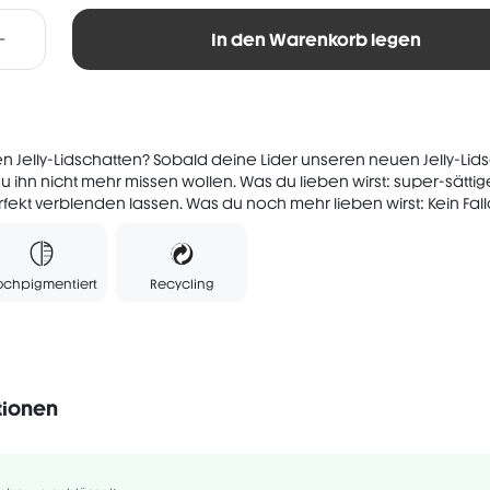
In den Warenkorb legen
esen Jelly-Lidschatten? Sobald deine Lider unseren neuen Jelly-Lid
u ihn nicht mehr missen wollen. Was du lieben wirst: super-sätti
rfekt verblenden lassen. Was du noch mehr lieben wirst: Kein Fallo
ochpigmentiert
Recycling
tionen
Vegan
Ohne Duftstoffe
Gluten-frei
QUA/EAU, MICA, CALCIUM ALUMINUM BOROSILICATE, GLYCERIN, PROPY