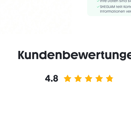
GLYCOL, ALUMINA, ACR
Ihre Daten sind si
DECYLTETRADECETH-20 E
SHEGLAM teilt Ka
Informationen ver
Kundenbewertung
4.8