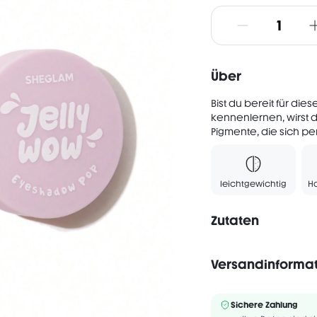
Über
Bist du bereit für di
kennenlernen, wirst d
Pigmente, die sich pe
leichtgewichtig
H
Zutaten
Versandinforma
Alkoholfrei
INGREDIENTS: WATER/A
Sichere Zahlung