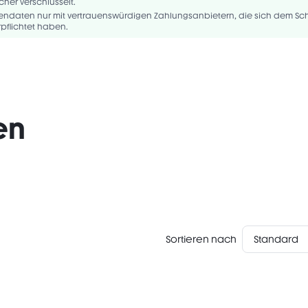
YLATES COPOLYMER, BUTYLENE GLYCOL, PEG-240/HDI COPOLYMER BIS-
cher verschlüsselt.
THER, PEG-40 HYDROGENATED CASTOR OIL, PHENOXYETHANOL, TIN OXI.
rtendaten nur mit vertrauenswürdigen Zahlungsanbietern, die sich dem Sch
pflichtet haben.
en
Sortieren nach
Standard