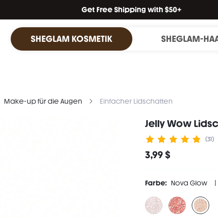
SHEGLAM KOSMETIK
SHEGLAM-HA
Make-up für die Augen
Einfacher Lidschatten
Jelly Wow Lids
(31)
3,99 $
Farbe:
Nova Glow
Nova Glow: shimmery 