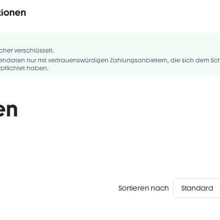
tionen
Vegan
Ohne Duftstoffe
Gluten-frei
SOALKANE, SILICA, ISODODECANE, HYDROGENATED POLYISOBUTENE,
/ISOPRENE COPOLYMER, QUATERNIUM-18 HECTORITE, TRIMETHYLSILOXY
cher verschlüsselt.
OXYETHANOL, ETHYLHEXYLGLYCERIN, PENTAERYTHRITYL TETRA-DI-T-BUTYL..
rtendaten nur mit vertrauenswürdigen Zahlungsanbietern, die sich dem Sch
pflichtet haben.
en
Sortieren nach
Standard