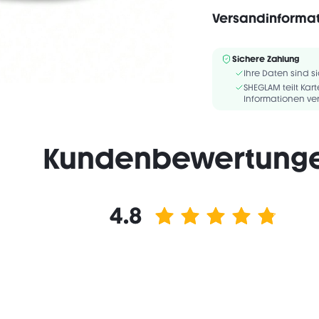
Versandinforma
Alkoholfrei
INGREDIENTS: C11-13 I
Sichere Zahlung
HYDROGENATED STYRENE
Ihre Daten sind si
TRIETHYL CITRATE, PHEN
SHEGLAM teilt Ka
Informationen ver
Kundenbewertung
4.8