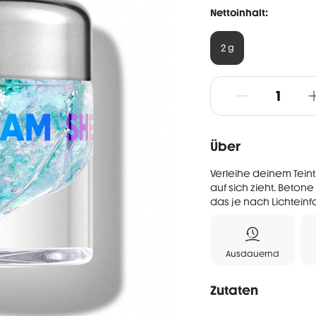
Nettoinhalt:
2 g
Über
Verleihe deinem Tein
auf sich zieht. Beto
das je nach Lichteinfa
Ausdauernd
Zutaten