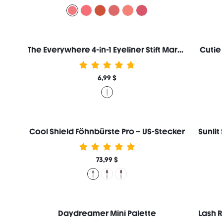
The Everywhere 4-in-1 Eyeliner Stift Marken-Schönheit Kosmetik Make-up für Frauen und Mädchen
Cutie
6,99 $
Cool Shield Föhnbürste Pro – US-Stecker
73,99 $
Daydreamer Mini Palette