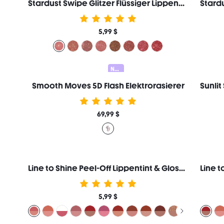
Stardust Swipe Glitzer Flüssiger Lippenstift-137 Cosmic Pink Lipgloss Sofortiger Glitzer-Glanz Langanhaltendes Mattes Finish Übertragungsfest Wischfest Marken-Schönheit Kosmetik Make-up für Frauen und Mädchen
5,99 $
Neu
Smooth Moves 5D Flash Elektrorasierer
69,99 $
Line to Shine Peel-Off Lippentint & Gloss Duo-113 Rose Latte 2-in-1 Langanhaltende Combo Flüssiger Lippenstift Lippenkonturenstift Marken-Schönheit Kosmetik Make-up für Frauen und Mädchen
5,99 $