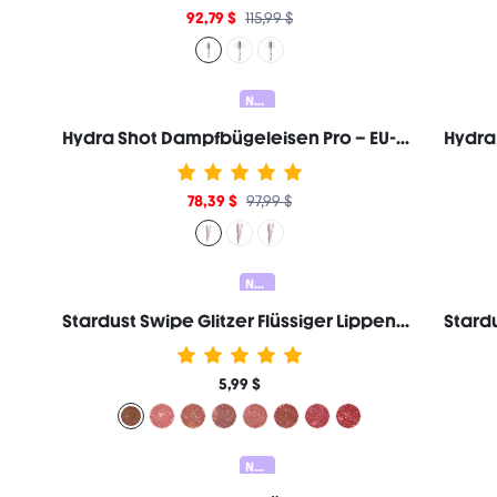
92,79 $
115,99 $
Neu
Hydra Shot Dampfbügeleisen Pro – EU-Stecker
78,39 $
97,99 $
Neu
Stardust Swipe Glitzer Flüssiger Lippenstift-519 Mocha Meteor Lipgloss Sofortiger Glitzer-Glanz Langanhaltendes Mattes Finish Übertragungsfest Wischfest Marken-Schönheit Kosmetik Make-up für Frauen und Mädchen
5,99 $
Neu